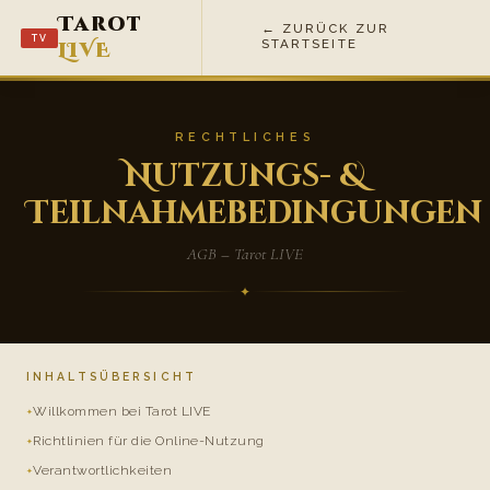
Tarot
← ZURÜCK ZUR
TV
STARTSEITE
LIVE
RECHTLICHES
Nutzungs- &
Teilnahmebedingungen
AGB – Tarot LIVE
✦
INHALTSÜBERSICHT
Willkommen bei Tarot LIVE
Richtlinien für die Online-Nutzung
Verantwortlichkeiten